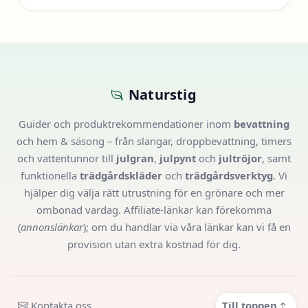
Naturstig
Guider och produktrekommendationer inom
bevattning
och hem & säsong – från slangar, droppbevattning, timers
och vattentunnor till
julgran
,
julpynt
och
jultröjor
, samt
funktionella
trädgårdskläder
och
trädgårdsverktyg
. Vi
hjälper dig välja rätt utrustning för en grönare och mer
ombonad vardag. Affiliate-länkar kan förekomma
(
annonslänkar
); om du handlar via våra länkar kan vi få en
provision utan extra kostnad för dig.
Kontakta oss
Till toppen