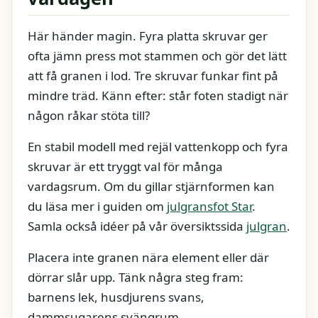
Här händer magin. Fyra platta skruvar ger
ofta jämn press mot stammen och gör det lätt
att få granen i lod. Tre skruvar funkar fint på
mindre träd. Känn efter: står foten stadigt när
någon råkar stöta till?
En stabil modell med rejäl vattenkopp och fyra
skruvar är ett tryggt val för många
vardagsrum. Om du gillar stjärnformen kan
du läsa mer i guiden om
julgransfot Star
.
Samla också idéer på vår översiktssida
julgran
.
Placera inte granen nära element eller där
dörrar slår upp. Tänk några steg fram:
barnens lek, husdjurens svans,
dammsugarens svängrum.