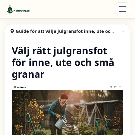
Hoppa till huvudinnehåll
Naturstig
Guide för att välja julgransfot inne, ute och mini
Visa
Välj rätt julgransfot
för inne, ute och små
granar