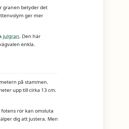
ör granen betyder det
vattenvolym ger mer
da
julgran
. Den här
 vägvalen enkla.
diametern på stammen.
eter upp till cirka 13 cm.
 fotens rör kan omsluta
älper dig att justera. Men