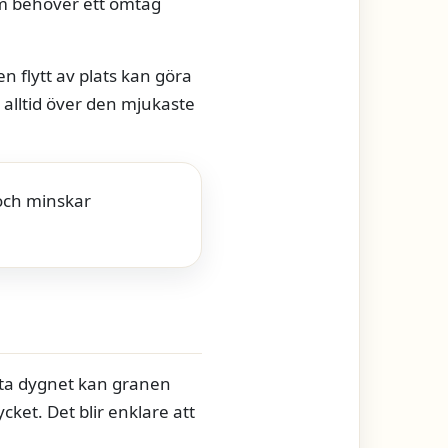
om behöver ett omtag
en flytt av plats kan göra
 alltid över den mjukaste
 och minskar
rsta dygnet kan granen
ket. Det blir enklare att