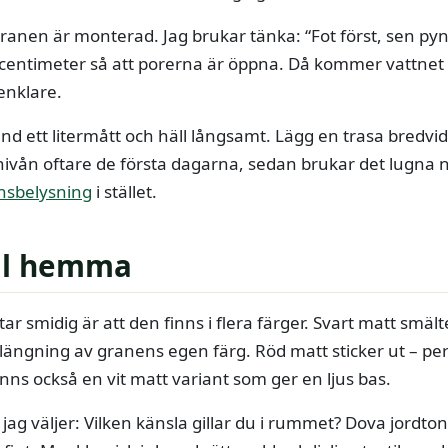
 granen är monterad. Jag brukar tänka: “Fot först, sen py
centimeter så att porerna är öppna. Då kommer vattnet åt
enklare.
änd ett litermått och häll långsamt. Lägg en trasa bredvid
ivån oftare de första dagarna, sedan brukar det lugna ner 
ansbelysning
i stället.
til hemma
ar smidig är att den finns i flera färger. Svart matt smält
längning av granens egen färg. Röd matt sticker ut – perf
finns också en vit matt variant som ger en ljus bas.
 jag väljer: Vilken känsla gillar du i rummet? Dova jordto