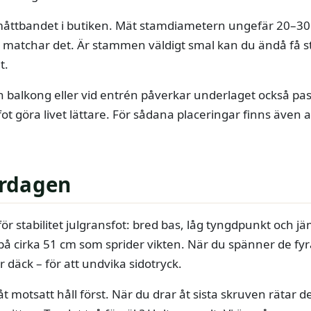
måttbandet i butiken. Mät stamdiametern ungefär 20–30
 matchar det. Är stammen väldigt smal kan du ändå få sta
t.
n balkong eller vid entrén påverkar underlaget också pa
ot göra livet lättare. För sådana placeringar finns även 
vardagen
ör stabilitet julgransfot: bred bas, låg tyngdpunkt och j
på cirka 51 cm som sprider vikten. När du spänner de fyr
 däck – för att undvika sidotryck.
 motsatt håll först. När du drar åt sista skruven rätar de