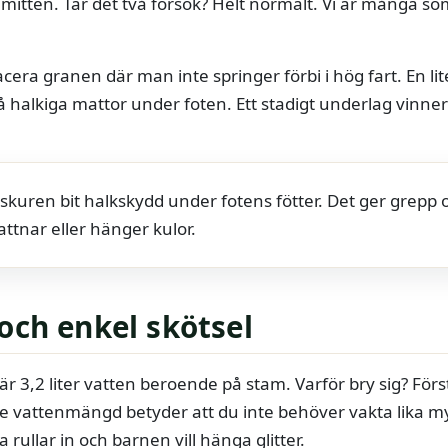
 mitten. Tar det två försök? Helt normalt. Vi är många s
acera granen där man inte springer förbi i hög fart. En lit
så halkiga mattor under foten. Ett stadigt underlag vinner
 skuren bit halkskydd under fotens fötter. Det ger grepp
ttnar eller hänger kulor.
och enkel skötsel
r 3,2 liter vatten beroende på stam. Varför bry sig? Fö
rre vattenmängd betyder att du inte behöver vakta lika myc
 rullar in och barnen vill hänga glitter.