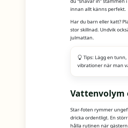
du “snävar in” stammen i
innan allt känns perfekt.
Har du barn eller katt? Pl
stor skillnad. Undvik ock
julmattan.
Tips: Lägg en tunn,
vibrationer när man va
Vattenvolym 
Star-foten rymmer ungefä
dricka ordentligt. En stö
hålla rutinen när gästerna