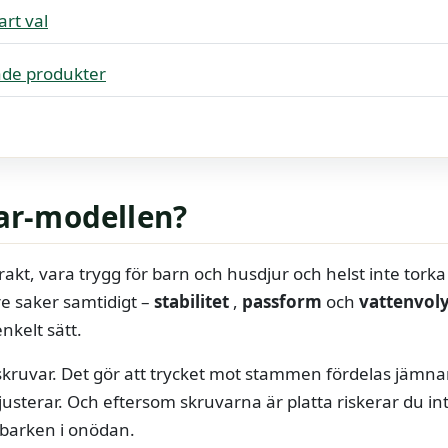
rt val
de produkter
tar-modellen?
 rakt, vara trygg för barn och husdjur och helst inte torka
re saker samtidigt –
stabilitet
,
passform
och
vattenvo
nkelt sätt.
skruvar. Det gör att trycket mot stammen fördelas jämnar
usterar. Och eftersom skruvarna är platta riskerar du int
 barken i onödan.