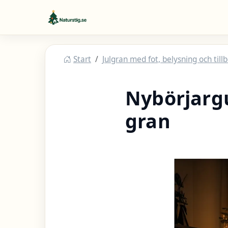
Hoppa till huvudinnehåll
Naturstig
Start
Julgran med fot, belysning och tillb
Nybörjargui
gran