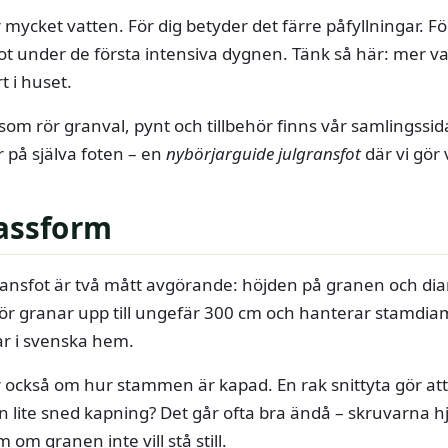
ycket vatten. För dig betyder det färre påfyllningar. F
 fot under de första intensiva dygnen. Tänk så här: mer 
t i huset.
llt som rör granval, pynt och tillbehör finns vår samlingssi
 på själva foten – en
nybörjarguide julgransfot
där vi gör
passform
lgransfot är två mått avgörande: höjden på granen och 
 för granar upp till ungefär 300 cm och hanterar stamdiam
ar i svenska hem.
 också om hur stammen är kapad. En rak snittyta gör att
en lite sned kapning? Det går ofta bra ändå – skruvarna hj
om granen inte vill stå still.