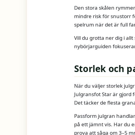
Den stora skålen rymmer m
mindre risk för snustorr
spelrum när det är full far
Vill du grotta ner dig i a
nybörjarguiden fokuserar
Storlek och 
När du väljer storlek ju
Julgransfot Star är gjord
Det täcker de flesta gran
Passform julgran handlar
på ett jämnt vis. Har du 
prova att såga om 3–5 mm 