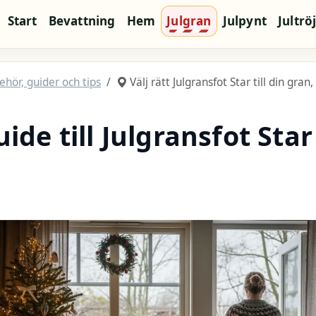
Start
Bevattning
Hem
Julgran
Julpynt
Jultrö
ehör, guider och tips
Välj rätt Julgransfot Star till din gran,
de till Julgransfot Star