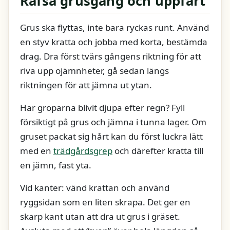
Räfsa grusgång och uppfart
Grus ska flyttas, inte bara ryckas runt. Använd
en styv kratta och jobba med korta, bestämda
drag. Dra först tvärs gångens riktning för att
riva upp ojämnheter, gå sedan längs
riktningen för att jämna ut ytan.
Har groparna blivit djupa efter regn? Fyll
försiktigt på grus och jämna i tunna lager. Om
gruset packat sig hårt kan du först luckra lätt
med en
trädgårdsgrep
och därefter kratta till
en jämn, fast yta.
Vid kanter: vänd krattan och använd
ryggsidan som en liten skrapa. Det ger en
skarp kant utan att dra ut grus i gräset.