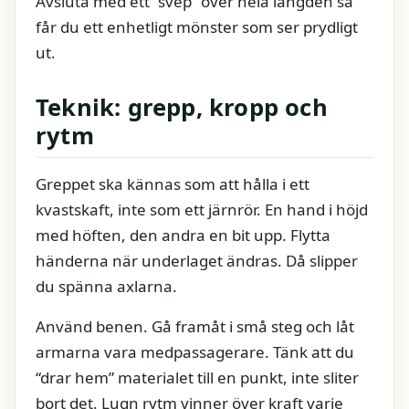
Avsluta med ett “svep” över hela längden så
får du ett enhetligt mönster som ser prydligt
ut.
Teknik: grepp, kropp och
rytm
Greppet ska kännas som att hålla i ett
kvastskaft, inte som ett järnrör. En hand i höjd
med höften, den andra en bit upp. Flytta
händerna när underlaget ändras. Då slipper
du spänna axlarna.
Använd benen. Gå framåt i små steg och låt
armarna vara medpassagerare. Tänk att du
“drar hem” materialet till en punkt, inte sliter
bort det. Lugn rytm vinner över kraft varje