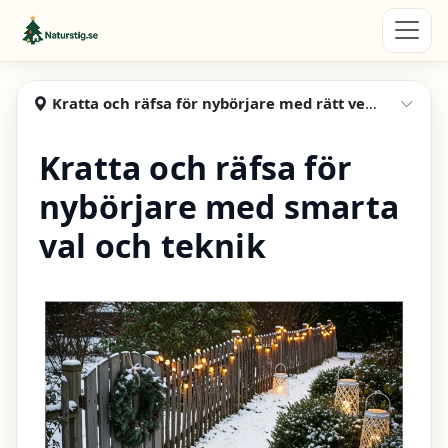
Hoppa till huvudinnehåll
Naturstig
Kratta och räfsa för nybörjare med rätt verktyg och teknik
Visa
Kratta och räfsa för
nybörjare med smarta
val och teknik