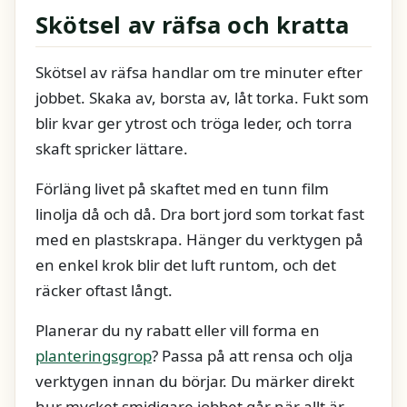
Skötsel av räfsa och kratta
Skötsel av räfsa handlar om tre minuter efter
jobbet. Skaka av, borsta av, låt torka. Fukt som
blir kvar ger ytrost och tröga leder, och torra
skaft spricker lättare.
Förläng livet på skaftet med en tunn film
linolja då och då. Dra bort jord som torkat fast
med en plastskrapa. Hänger du verktygen på
en enkel krok blir det luft runtom, och det
räcker oftast långt.
Planerar du ny rabatt eller vill forma en
planteringsgrop
? Passa på att rensa och olja
verktygen innan du börjar. Du märker direkt
hur mycket smidigare jobbet går när allt är