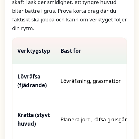
skaft i ask ger smidighet, ett tyngre huvud
biter bättre i grus. Prova korta drag där du
faktiskt ska jobba och känn om verktyget följer
din rytm.
Verktygstyp
Bäst för
Lövräfsa
Lövräfsning, gräsmattor
(fjädrande)
Kratta (styvt
Planera jord, räfsa grusgång
huvud)