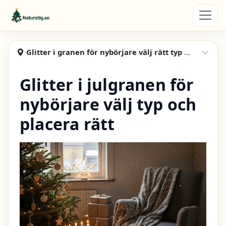
Hoppa till huvudinnehåll
Naturstig
Glitter i granen för nybörjare välj rätt typ och placering
Visa
Glitter i julgranen för
nybörjare välj typ och
placera rätt