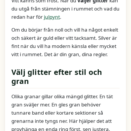
Vitt känns som frost. När du
väljer glitter
kan
du utgå från stämningen i rummet och vad du
redan har för
julpynt
.
Om du börjar från noll och vill ha något enkelt
och säkert är guld eller vitt tacksamt. Silver är
fint när du vill ha modern känsla eller mycket
vitt i rummet. Det är din gran, dina regler.
Välj glitter efter stil och
gran
Olika granar gillar olika mängd glitter. En tät
gran sväljer mer. En gles gran behöver
tunnare band eller kortare sektioner så
grenarna inte tyngs ner. Här hjälper det att
provhänga en enda ring först, sen justera.