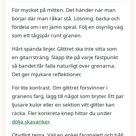
För mycket på mitten. Det händer när man
börjar där man råkar stå. Lösning: backa och
fördela om i en jämn spiral. Följ en osynlig väg
som ett tågspår runt granen.
Hårt spända linjer. Glittret ska inte sitta som
en gitarrsträng. Släpp lite på varje fästpunkt
så bandet får falla naturligt över grenarna.
Det ger mjukare reflektioner.
För lite kontrast. Om glittret försvinner i
granens färg, lägg till något som bryter. Ett par
ljusare kulor eller en sektion vitt glitter kan
räcka. Fler konkreta knep hittar du under
dölja skavanker
.
Otydligt tema. Välj en enkel färgpalett och håll