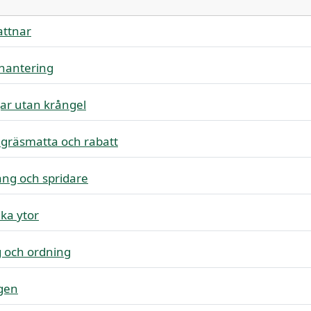
attnar
 hantering
ngar utan krångel
 gräsmatta och rabatt
ang och spridare
ika ytor
g och ordning
ngen