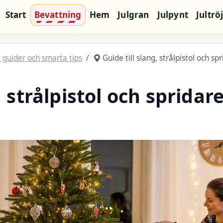
Start
Bevattning
Hem
Julgran
Julpynt
Jultrö
 guider och smarta tips
Guide till slang, strålpistol och spr
 strålpistol och spridare