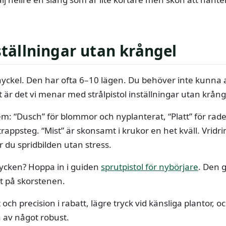
nställningar utan krångel
inyckel. Den har ofta 6–10 lägen. Du behöver inte kunna 
t är det vi menar med strålpistol inställningar utan krång
: “Dusch” för blommor och nyplanterat, “Platt” för rader 
trappsteg. “Mist” är skonsamt i krukor en het kväll. Vridr
r du spridbilden utan stress.
tycken? Hoppa in i guiden
sprutpistol för nybörjare
. Den 
t på skorstenen.
ch precision i rabatt, lägre tryck vid känsliga plantor, 
ja av något robust.