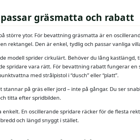
 passar gräsmatta och rabatt
på större ytor. För bevattning gräsmatta är en oscilleran
 en rektangel. Den är enkel, tydlig och passar vanliga vil
e modell sprider cirkulärt. Behöver du lång kastlängd, t
e spridare vara rätt. För bevattning rabatt fungerar en
unktvattna med strålpistol i “dusch” eller “platt”.
net stannar på gräs eller jord – inte på gångar. Du ser sna
h titta efter spridbilden.
ja enkelt. En oscillerande spridare räcker för de flesta r
 bredd och längd snyggt i stället.