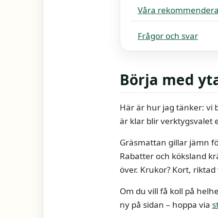
Våra rekommendera
Frågor och svar
Börja med yt
Här är hur jag tänker: vi
är klar blir verktygsvalet 
Gräsmattan gillar jämn fö
Rabatter och köksland krä
över. Krukor? Kort, riktad 
Om du vill få koll på hel
ny på sidan – hoppa via
s