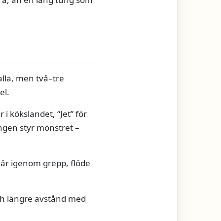
alla, men två–tre
el.
i kökslandet, “Jet” för
ingen styr mönstret –
går igenom grepp, flöde
och längre avstånd med