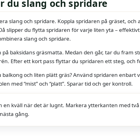
r du slang och spridare
ra slang och spridare. Koppla spridaren på gräset, och a
 slipper du flytta spridaren för varje liten yta – effektivt
ombinera slang och spridare.
n på baksidans gräsmatta. Medan den går, tar du fram str
rén. Efter ett kort pass flyttar du spridaren ett steg, och 
 balkong och liten plätt gräs? Använd spridaren enbart v
len med “mist” och “platt”. Sparar tid och ger kontroll.
en en kväll när det är lugnt. Markera ytterkanten med två
 nästa gång.