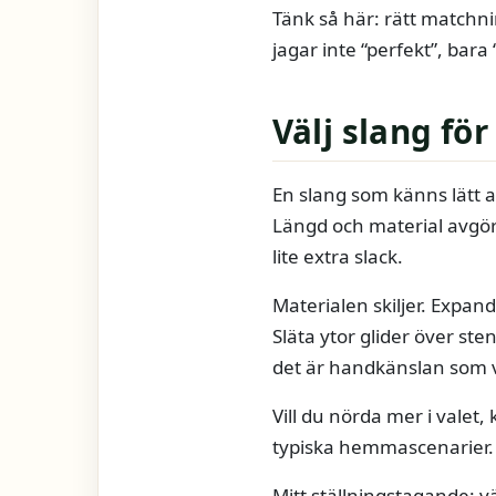
Tänk så här: rätt matchni
jagar inte “perfekt”, bara 
Välj slang fö
En slang som känns lätt at
Längd och material avgör
lite extra slack.
Materialen skiljer. Expan
Släta ytor glider över ste
det är handkänslan som v
Vill du nörda mer i valet
typiska hemmascenarier.
Mitt ställningstagande: v