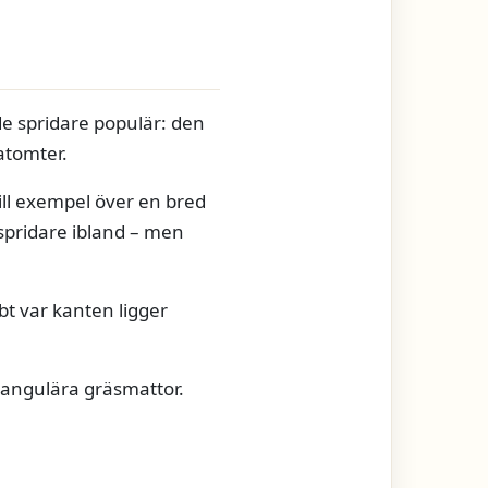
de spridare populär: den
latomter.
ill exempel över en bred
 spridare ibland – men
bbt var kanten ligger
ektangulära gräsmattor.