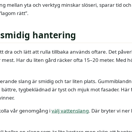
ng mellan yta och verktyg minskar slöseri, sparar tid och
“lagom rätt”.
r smidig hantering
t dra och lätt att rulla tillbaka används oftare. Det påve
 mest. Har du liten gård räcker ofta 15–20 meter. Med h
derande slang är smidig och tar liten plats. Gummiblandn
n bättre, tygbeklädnad är tyst och mjuk mot fasader. Här fi
inner.
, kolla vår genomgång i
välj vattenslang
. Där bryter vi ne
älj hellre en slang som är lite kortare men skön att hant