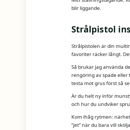
blir liggande.
Strålpistol i
Strålpistolen är din mult
favoriter räcker långt. De
Så brukar jag använda dem
rengöring av spade eller 
testa mot grus först så se
Är du helt ny inför muns
och hur du undviker spru
Kom ihåg rytmen: närhet o
“jet” när du bara vill sköl