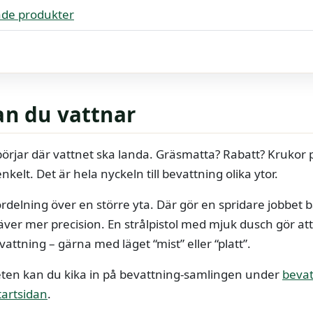
de produkter
an du vattnar
 börjar där vattnet ska landa. Gräsmatta? Rabatt? Krukor
enkelt. Det är hela nyckeln till bevattning olika ytor.
rdelning över en större yta. Där gör en spridare jobbet 
ver mer precision. En strålpistol med mjuk dusch gör att
vattning – gärna med läget “mist” eller “platt”.
heten kan du kika in på bevattning-samlingen under
bevat
tartsidan
.