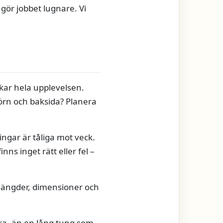
 gör jobbet lugnare. Vi
rkar hela upplevelsen.
örn och baksida? Planera
ingar är tåliga mot veck.
nns inget rätt eller fel –
r längder, dimensioner och
era, än en lång tung som