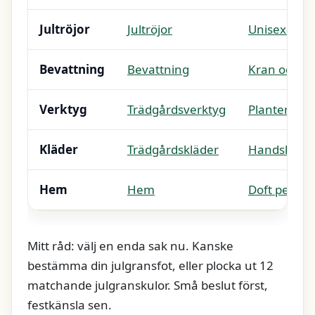
Jultröjor
Jultröjor
Unisex-pas
Bevattning
Bevattning
Kran och ko
Verktyg
Trädgårdsverktyg
Planteringsk
Kläder
Trädgårdskläder
Handskar
Hem
Hem
Doft per ru
Mitt råd: välj en enda sak nu. Kanske
bestämma din julgransfot, eller plocka ut 12
matchande julgranskulor. Små beslut först,
festkänsla sen.