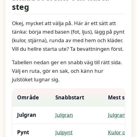
steg
Okej, mycket att välja på. Här är ett sätt att
tänka: börja med basen (fot, ljus), lägg på pynt
(kulor, stjärna), runda av med hem och kläder.
Vill du hellre starta ute? Ta bevattningen först.
Tabellen nedan ger en snabb väg till rätt sida.
Välj en ruta, gör en sak, och känn hur
julstöket lugnar sig.
Område
Snabbstart
Mest sökt
Julgran
Julgran
Julgransbel
Pynt
Julpynt
Kulor och gl