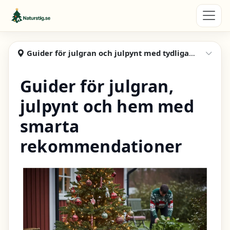
Hoppa till huvudinnehåll
Naturstig
Guider för julgran och julpynt med tydliga rekommendationer
Visa
Guider för julgran,
julpynt och hem med
smarta
rekommendationer